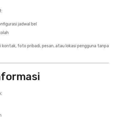
t:
igurasi jadwal bel
kolah
i kontak, foto pribadi, pesan, atau lokasi pengguna tanpa
nformasi
k:
h