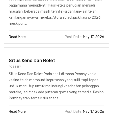
bagaimana mengidentifikasi ketika perjudian menjadi
masalah, beberapa masih terinfeksi dan lain-lain telah
kehilangan nyawa mereka. Aturan blackjack kasino 2026
meskipun...
Read More
Post Date:
May 17, 2026
Situs Keno Dan Rolet
POST BY
Situs Keno Dan Rolet Pada saat di mana Pennsylvania
kasino telah membuat keputusan yang sulit tapi tepat
untuk menutup untuk melindungi kesehatan pelanggan
mereka, jadi tidak ada putaran gratis yang tersedia. Kasino
Pembayaran terbaik di Kanada...
Read More
Post Date:
May 17, 2026